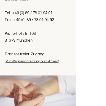
Tel.:
+49 (0) 89 /
78 01 94 91
Fax.: +49 (0) 89 /
78 01 94 92
Kistlerhofstr. 168
81379 München
Barrierefreier Zugang
(
Zur Wegbeschreibu
ng hier klicken
)